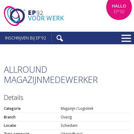
HALLO
EP'92
INSCHRIJVEN BIJ EP'92
ALLROUND
MAGAZIJNMEDEWERKER
Details
Categorie
Magazijn / Logistiek
Branch
Overig
Locatie
Schiedam
Type aanvraag
Uitzendbasis