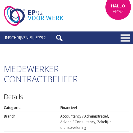
HALLO
EP'92
INSCHRIJVEN BIJ EP'92
MEDEWERKER
CONTRACTBEHEER
Details
Categorie
Financieel
Branch
Accountancy / Administratief,
Advies / Consultancy, Zakelijke
dienstverlening