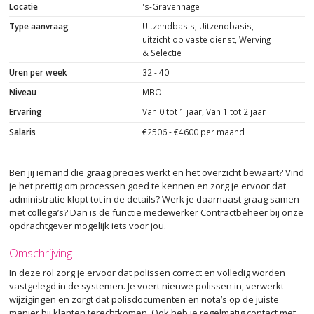
Locatie
's-Gravenhage
Type aanvraag
Uitzendbasis, Uitzendbasis,
uitzicht op vaste dienst, Werving
& Selectie
Uren per week
32 - 40
Niveau
MBO
Ervaring
Van 0 tot 1 jaar, Van 1 tot 2 jaar
Salaris
€2506 - €4600 per maand
Ben jij iemand die graag precies werkt en het overzicht bewaart? Vind
je het prettig om processen goed te kennen en zorg je ervoor dat
administratie klopt tot in de details? Werk je daarnaast graag samen
met collega’s? Dan is de functie medewerker Contractbeheer bij onze
opdrachtgever mogelijk iets voor jou.
Omschrijving
In deze rol zorg je ervoor dat polissen correct en volledig worden
vastgelegd in de systemen. Je voert nieuwe polissen in, verwerkt
wijzigingen en zorgt dat polisdocumenten en nota’s op de juiste
manier bij klanten terechtkomen. Ook heb je regelmatig contact met