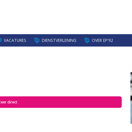
VACATURES
DIENSTVERLENING
OVER EP'92
iteer direct