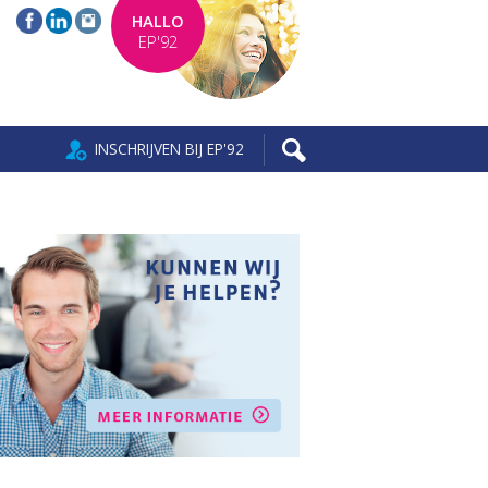
HALLO
EP'92
INSCHRIJVEN BIJ EP'92