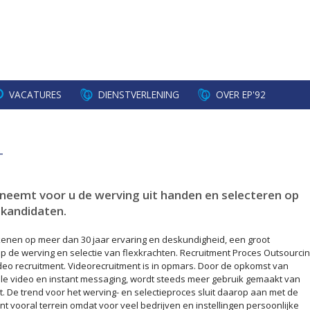
VACATURES
DIENSTVERLENING
OVER EP'92
T
neemt voor u de werving uit handen en selecteren op
 kandidaten.
ekenen op meer dan 30 jaar ervaring en deskundigheid, een groot
p de werving en selectie van flexkrachten. Recruitment Proces Outsourci
deo recruitment. Videorecruitment is in opmars. Door de opkomst van
tale video en instant messaging, wordt steeds meer gebruik gemaakt van
t. De trend voor het werving- en selectieproces sluit daarop aan met de
 wint vooral terrein omdat voor veel bedrijven en instellingen persoonlijke