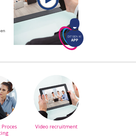
een
 Proces
Video recruitment
cing